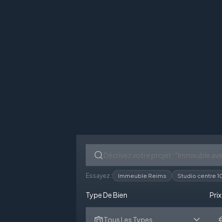
Essayez :
Immeuble Reims
Studio centre 
Type De Bien
Prix
Tous Les Types