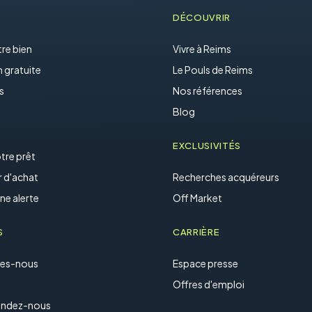
DÉCOUVRIR
re bien
Vivre à Reims
 gratuite
Le Pouls de Reims
s
Nos références
Blog
EXCLUSIVITÉS
tre prêt
r d'achat
Recherches acquéreurs
ne alerte
Off Market
S
CARRIÈRE
es-nous
Espace presse
Offres d'emploi
ndez-nous