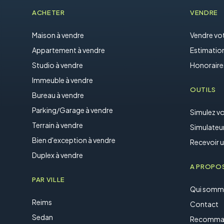
ACHETER
VENDRE
Maison à vendre
Vendre vot
Appartement à vendre
Estimation
Studio à vendre
Honoraire
Immeuble à vendre
OUTILS
Bureau à vendre
Parking/Garage à vendre
Simulez vo
Terrain à vendre
Simulateu
Bien d'exception à vendre
Recevoir u
Duplex à vendre
A PROPO
PAR VILLE
Qui somm
Reims
Contact
Sedan
Recomma